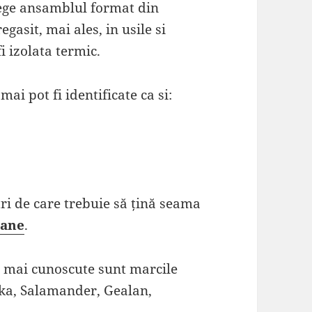
ege ansamblul format din
gasit, mai ales, in usile si
fi izolata termic.
mai pot fi identificate ca si:
i de care trebuie să țină seama
pane
.
e mai cunoscute sunt marcile
eka, Salamander, Gealan,