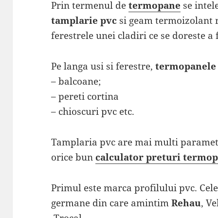
Prin termenul de
termopane
se intel
tamplarie pvc
si geam termoizolant re
ferestrele unei cladiri ce se doreste a 
Pe langa usi si ferestre,
termopanele
– balcoane;
– pereti cortina
– chioscuri pvc etc.
Tamplaria pvc are mai multi parametr
orice bun
calculator preturi termo
Primul este marca profilului pvc. Cel
germane din care amintim
Rehau
, V