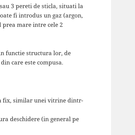
au 3 pereti de sticla, situati la
poate fi introdus un gaz (argon,
d prea mare intre cele 2
in functie structura lor, de
 din care este compusa.
ix, similar unei vitrine dintr-
ura deschidere (in general pe