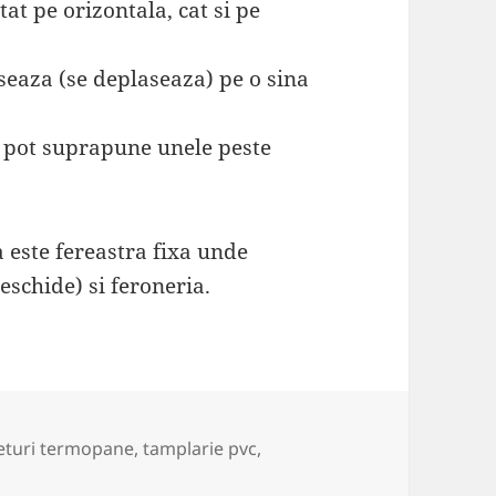
at pe orizontala, cat si pe
seaza (se deplaseaza) pe o sina
 pot suprapune unele peste
a este fereastra fixa unde
eschide) si feroneria.
ichete
eturi termopane
,
tamplarie pvc
,