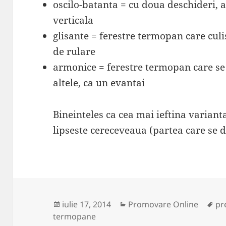
oscilo-batanta = cu doua deschideri, at
verticala
glisante = ferestre termopan care culi
de rulare
armonice = ferestre termopan care se
altele, ca un evantai
Bineinteles ca cea mai ieftina variant
lipseste cereceveaua (partea care se d
Publicat
Categorii
Et
iulie 17, 2014
Promovare Online
pr
pe
termopane