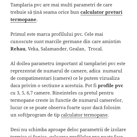
Tamplaria pvc are mai multi parametri de care
trebuie să țină seama orice bun
calculator preturi
termopane
.
Primul este marca profilului pvc. Cele mai
cunoscute sunt marcile germane din care amintim
Rehau
, Veka, Salamander, Gealan, Trocal.
Al doilea parametru important al tamplariei pvc este
reprezentat de numarul de camere, adica numarul
de compatimentari (camere) ce le putem vizualiza
daca privim o sectiune a acestuia. Pot fi
profile pvc
cu 3, 5, 6,7 camere. Bineinteles ca pretul pentru
termopane creste in functie de numarul camerelor,
lucur ce se poate observa foarte ușor dacă folosim
un soft/program de tip
calculator termopane
.
Desi nu schimba aproape deloc parametrii de izolare
termica si fonica, culoarea profilelor pvc poate face