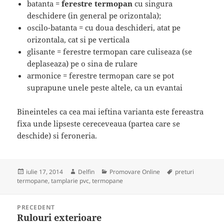
batanta =
ferestre termopan
cu singura
deschidere (in general pe orizontala);
oscilo-batanta = cu doua deschideri, atat pe
orizontala, cat si pe verticala
glisante = ferestre termopan care culiseaza (se
deplaseaza) pe o sina de rulare
armonice = ferestre termopan care se pot
suprapune unele peste altele, ca un evantai
Bineinteles ca cea mai ieftina varianta este fereastra
fixa unde lipseste cereceveaua (partea care se
deschide) si feroneria.
Publicat
Autor
Categorii
Etichete
iulie 17, 2014
Delfin
Promovare Online
preturi
pe
termopane
,
tamplarie pvc
,
termopane
Navigare
PRECEDENT
în
Rulouri exterioare
Articolul