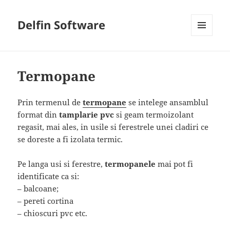
Delfin Software
MENIU
ȘI
WIDGET-
URI
Termopane
Prin termenul de
termopane
se intelege ansamblul
format din
tamplarie pvc
si geam termoizolant
regasit, mai ales, in usile si ferestrele unei cladiri ce
se doreste a fi izolata termic.
Pe langa usi si ferestre,
termopanele
mai pot fi
identificate ca si:
– balcoane;
– pereti cortina
– chioscuri pvc etc.